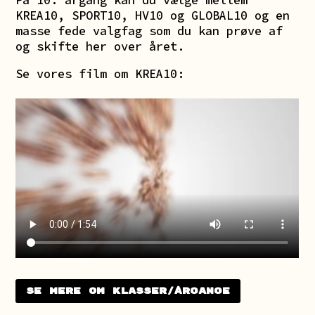
På 10. årgang kan du vælge mellem
KREA10, SPORT10, HV10 og GLOBAL10 og en
masse fede valgfag som du kan prøve af
og skifte her over året.
Se vores film om KREA10:
Se mere om klasser/årgange