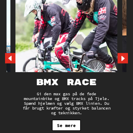
BMX Race
Gi den max gas på de fede
mountainbike og BMX tracks på Tjele.
t
Spænd hjelmen og vælg BMX linien. Du
får brugt kræfter og styrket balancen
r
og teknikken.
er
Se mere