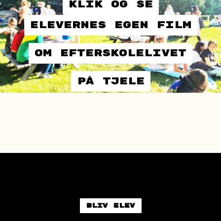
KLIK OG SE
elevernes egen film
om efterskolelivet
på tjele
Bliv elev