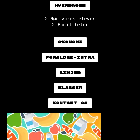
Hverdagen
> Mød vores elever
> Faciliteter
Økonomi
Forældre-intra
Linjer
Klasser
Kontakt os