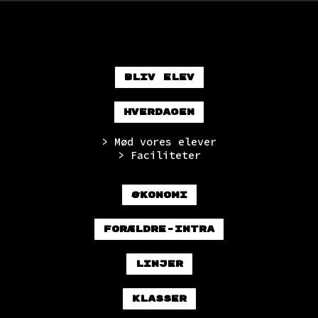
Bliv elev
Hverdagen
> Mød vores elever
> Faciliteter
Økonomi
Forældre-intra
Linjer
Klasser