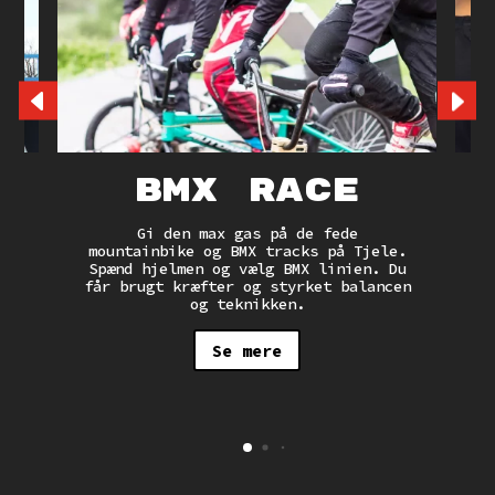
BMX Race
Gi den max gas på de fede
mountainbike og BMX tracks på Tjele.
t
Spænd hjelmen og vælg BMX linien. Du
får brugt kræfter og styrket balancen
r
og teknikken.
er
Se mere