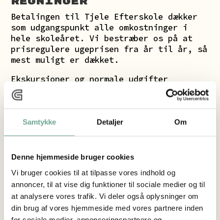
REGNINGER
Betalingen til Tjele Efterskole dækker
som udgangspunkt alle omkostninger i
hele skoleåret. Vi bestræber os på at
prisregulere ugeprisen fra år til år, så
mest muligt er dækket.
Ekskursioner og normale udgifter
forbundet med linjefag er inkluderet i
de rater som dækker betalingen.
Der vil være en ekstra udgift på ca.
Samtykke
Detaljer
Om
1.500 kr. ifm. skituren og der kan i de
enkelte klasser/årgange være
egenbetaling forbundet med ture.
Denne hjemmeside bruger cookies
ligeledes kan der være tilkøb af
Vi bruger cookies til at tilpasse vores indhold og
eksempelvis enkeltværelse og
arrangementer på ture.
annoncer, til at vise dig funktioner til sociale medier og til
at analysere vores trafik. Vi deler også oplysninger om
din brug af vores hjemmeside med vores partnere inden
for sociale medier, annonceringspartnere og