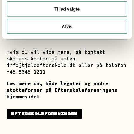
økonomisk s
t
øtte
Tillad valgte
Lokal efterskole
Afvis
støtte
Hvis du vil vide mere, så kontakt
skolens kontor på enten
info@tjeleefterskole.dk
eller på telefon
+45 8645 1211
Læs mere om, både legater og andre
støtteformer på Efterskoleforeningens
hjemmeside:
Efterskoleforeningen