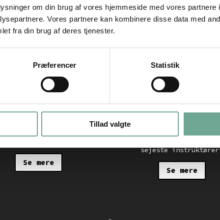
oplysninger om din brug af vores hjemmeside med vores partnere i
ysepartnere. Vores partnere kan kombinere disse data med andr
et fra din brug af deres tjenester.
Præferencer
Statistik
nimation
Skate
rsk de bedste teknikker,
Vi har vores egen skate
 tricks til de vildeste
og skatehal, hvor du 
Tillad valgte
ationer og lav animation
overskride grænser og b
video og filmklip som en
go til det vildeste. He
til Instagram og Tiktok.
du tage skate linien me
sejeste instruktører
Se mere
Se mere