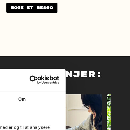
Book et besøg
sse 10 linjer:
Om
 medier og til at analysere