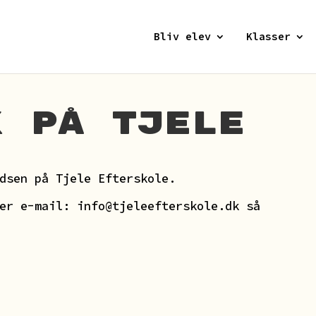
Bliv elev
Klasser
k på Tjele
dsen på Tjele Efterskole.
ler e-mail:
info@tjeleefterskole.dk
så