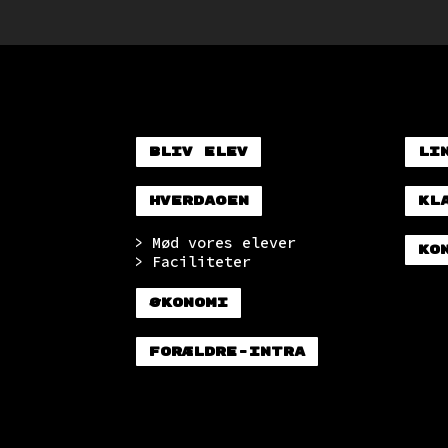
Bliv elev
Li
Hverdagen
Kl
> Mød vores elever
Ko
> Faciliteter
Økonomi
Forældre-intra