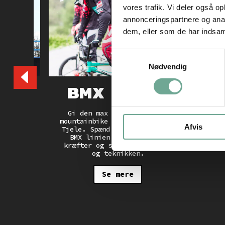
vores trafik. Vi deler også 
annonceringspartnere og anal
dem, eller som de har indsaml
Samtykkevalg
Nødvendig
BMX Race
A
yle
Gi den max gas på de fede
Behæ
mountainbike og BMX tracks på
lær
Afvis
ær de
Tjele. Spænd hjelmen og vælg
anim
BMX med
BMX linien. Du får brugt
og 
eb på
kræfter og styrket balancen
pro 
spor og
og teknikken.
nye BMX
rskole
Se mere