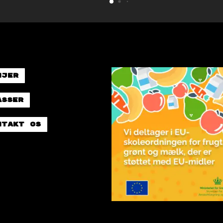
njer
asser
ntakt os