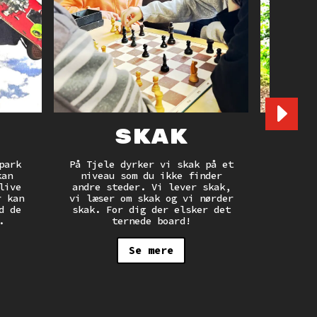
Skak
F
park
På Tjele dyrker vi skak på et
kan
niveau som du ikke finder
Hop 
live
andre steder. Vi lever skak,
vores e
r kan
vi læser om skak og vi nørder
i skove
d de
skak. For dig der elsker det
selv me
.
ternede board!
p
Se mere