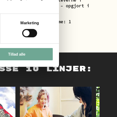
Endvidere undervises eleverne i
følgende fag på skolen – opgjort i
lektioner:
Samlinger/Forstandertime: 1
Marketing
Tillad alle
sse 10 linjer: