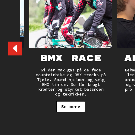
BMX Race
A
yle
Gi den max gas på de fede
Behæ
mountainbike og BMX tracks på
lær
ær de
Tjele. Spænd hjelmen og vælg
anim
BMX med
BMX linien. Du får brugt
og 
eb på
kræfter og styrket balancen
pro 
spor og
og teknikken.
nye BMX
rskole
Se mere