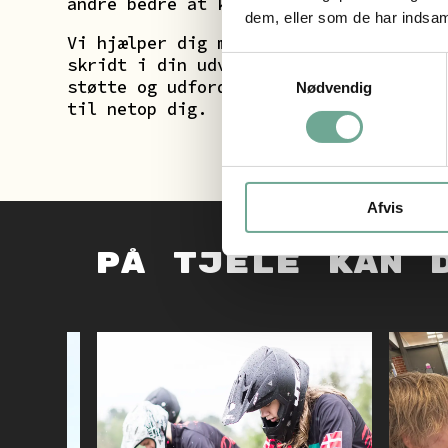
andre bedre at kende.
dem, eller som de har indsaml
Vi hjælper dig med at tage næste
skridt i din udvikling – med både
Samtykkevalg
støtte og udfordringer, der passer
Nødvendig
til netop dig.
Afvis
på tjele kan 