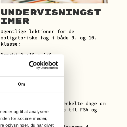
Undervisningst
imer
Ugentlige lektioner for de
obligatoriske fag i både 9. og 10.
klasse:
Dansk/ 9.+10.: 5/6
Matematik/ 9.+10.: 5/6
Engelsk/ 9.+10.: 3/5
Tysk/ 9.+10.: 2
Naturfag/ 9.: 4
Om
Kulturfag/ 9.+10.: 4
Idræt/ 9.+10.: 2
Herudover konverteres enkelte dage om
til fagdage – f.eks. op til FSA og
 medier og til at analysere
FS10- prøverne.
nden for sociale medier,
e oplysninger, du har givet