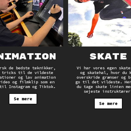
nimation
Skate
rsk de bedste teknikker,
Vi har vores egen skate
 tricks til de vildeste
og skatehal, hvor du 
ationer og lav animation
overskride grænser og b
video og filmklip som en
go til det vildeste. He
til Instagram og Tiktok.
du tage skate linien me
sejeste instruktører
Se mere
Se mere