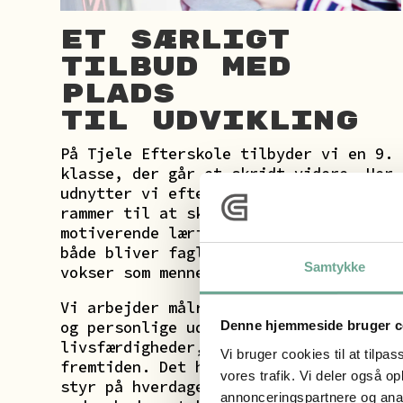
Et særligt
tilbud med
plads
til udvikling
På Tjele Efterskole tilbyder vi en 9.
klasse, der går et skridt videre. Her
udnytter vi efterskolens unikke
rammer til at skabe et trygt og
motiverende læringsmiljø, hvor du
både bliver fagligt stærkere og
Samtykke
vokser som menneske.
Vi arbejder målrettet med din faglige
og personlige udvikling – og med de
Denne hjemmeside bruger c
livsfærdigheder, der gør dig klar til
Vi bruger cookies til at tilpas
fremtiden. Det handler både om at få
vores trafik. Vi deler også 
styr på hverdagen og lære sig selv og
annonceringspartnere og anal