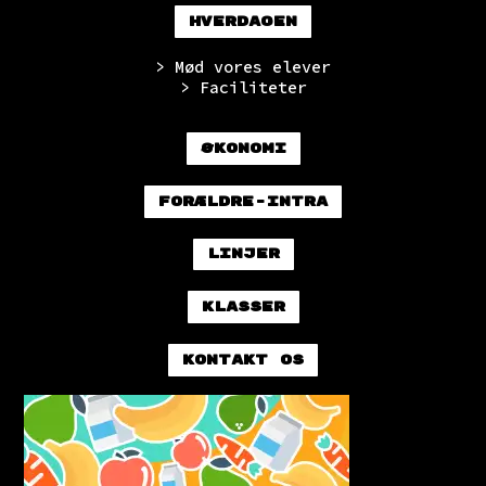
Hverdagen
> Mød vores elever
> Faciliteter
Økonomi
Forældre-intra
Linjer
Klasser
Kontakt os