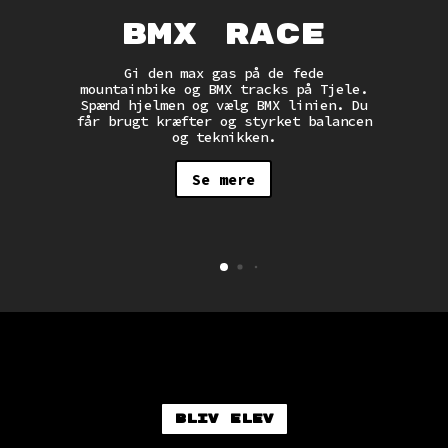
BMX Race
Gi den max gas på de fede
mountainbike og BMX tracks på Tjele.
t
Spænd hjelmen og vælg BMX linien. Du
får brugt kræfter og styrket balancen
r
og teknikken.
er
Se mere
Bliv elev