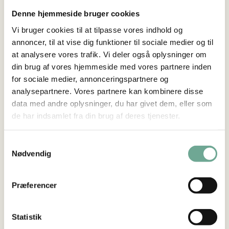
Denne hjemmeside bruger cookies
Vi bruger cookies til at tilpasse vores indhold og
annoncer, til at vise dig funktioner til sociale medier og til
at analysere vores trafik. Vi deler også oplysninger om
din brug af vores hjemmeside med vores partnere inden
for sociale medier, annonceringspartnere og
analysepartnere. Vores partnere kan kombinere disse
data med andre oplysninger, du har givet dem, eller som
de har indsamlet fra din brug af deres tjenester.
Samtykkevalg
Nødvendig
værksted til alt på
Præferencer
hjul
I laden har vi også et værksted, hvor du
Statistik
kan reparere din cykel, scooter eller