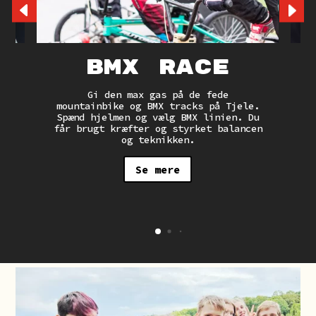
BMX Race
Gi den max gas på de fede
mountainbike og BMX tracks på Tjele.
t
Spænd hjelmen og vælg BMX linien. Du
får brugt kræfter og styrket balancen
r
og teknikken.
er
Se mere