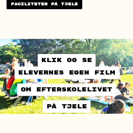
Faciliteter på Tjele
KLIK OG SE
elevernes egen film
om efterskolelivet
på tjele