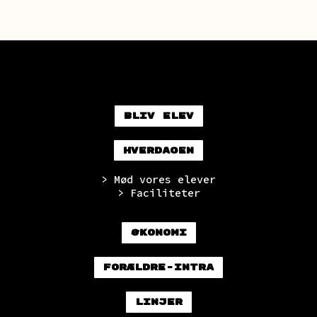
Bliv elev
Hverdagen
> Mød vores elever
> Faciliteter
Økonomi
Forældre-intra
Linjer