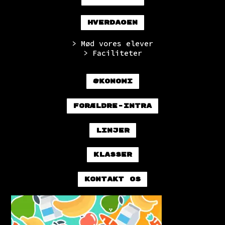
Hverdagen
> Mød vores elever
> Faciliteter
Økonomi
Forældre-intra
Linjer
Klasser
Kontakt os