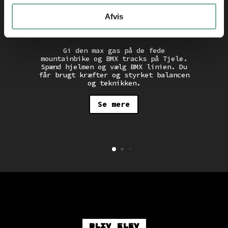
Afvis
BMX Race
Gi den max gas på de fede
mountainbike og BMX tracks på Tjele.
t
Spænd hjelmen og vælg BMX linien. Du
får brugt kræfter og styrket balancen
r
og teknikken.
er
Se mere
Bliv elev