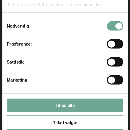
de har indsamlet fra din brug af deres tjenester.
på tjele kan du
vælge mellem disse
Samtykkevalg
10 linjer:
Nødvendig
Præferencer
Statistik
Marketing
Tillad alle
Tillad valgte